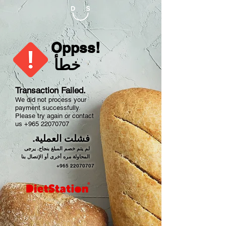
Oppss!
خطأ
Transaction Failed.
We did not process your
payment successfully.
Please try again or contact
us
+965 22070707
فشلت العملية.
لم يتم خصم المبلغ بنجاح. يرجى
المحاولة مره أخرى أو الإتصال بنا
+965 22070707